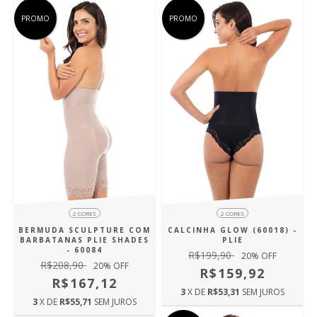
PROMO
PROMO
2 CORES
2 CORES
BERMUDA SCULPTURE COM
CALCINHA GLOW (60018) -
BARBATANAS PLIE SHADES
PLIE
- 60084
R$199,90
20
% OFF
R$208,90
20
% OFF
R$159,92
R$167,12
3
X DE
R$53,31
SEM JUROS
3
X DE
R$55,71
SEM JUROS