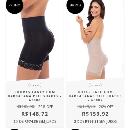
PROMO
PROMO
2 CORES
2 CORES
SHORTS FANCY COM
BOXER LACE COM
BARBATANA PLIE SHADES -
BARBATANAS PLIE SHADES
60080
- 60082
R$185,90
R$199,90
20
% OFF
20
% OFF
R$148,72
R$159,92
2
X DE
R$74,36
SEM JUROS
3
X DE
R$53,31
SEM JUROS