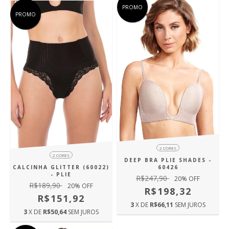
PROMO
PROMO
2 CORES
2 CORES
DEEP BRA PLIE SHADES -
CALCINHA GLITTER (60022)
60426
- PLIE
R$247,90
20
% OFF
R$189,90
20
% OFF
R$198,32
R$151,92
3
X DE
R$66,11
SEM JUROS
3
X DE
R$50,64
SEM JUROS