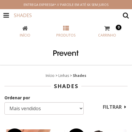
ENTREGA EXPRESSA* // PARCELE EM ATÉ 6X SEM JUROS
SHADES
0
INÍCIO
PRODUTOS
CARRINHO
Início
>
Linhas
>
Shades
SHADES
Ordenar por
FILTRAR