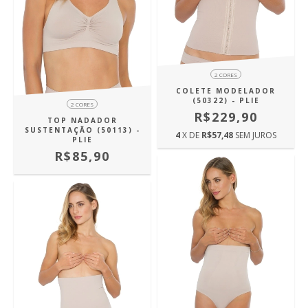
2 CORES
COLETE MODELADOR
(50322) - PLIE
2 CORES
R$229,90
TOP NADADOR
SUSTENTAÇÃO (50113) -
4
X DE
R$57,48
SEM JUROS
PLIE
R$85,90