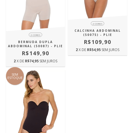
2 CORES
CALCINHA ABDOMINAL
(50075) - PLIE
2 CORES
R$109,90
BERMUDA DUPLA
ABDOMINAL (50087) - PLIE
2
X DE
R$54,95
SEM JUROS
R$149,90
2
X DE
R$74,95
SEM JUROS
SEM
ESTOQUE