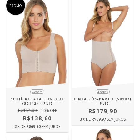
PROMO
4 CORES
4 CORES
SUTIÃ REGATA CONTROL
CINTA PÓS-PARTO (50107)
(50142) - PLIÉ
- PLIE
R$154,00
R$179,90
10
% OFF
R$138,60
3
X DE
R$59,97
SEM JUROS
2
X DE
R$69,30
SEM JUROS