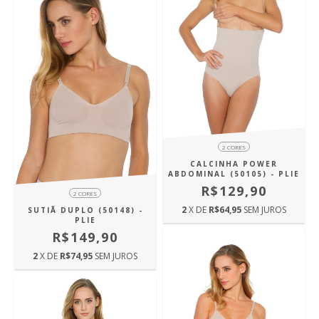
2 CORES
CALCINHA POWER
ABDOMINAL (50105) - PLIE
R$129,90
2 CORES
2
X DE
R$64,95
SEM JUROS
SUTIÃ DUPLO (50148) -
PLIE
R$149,90
2
X DE
R$74,95
SEM JUROS